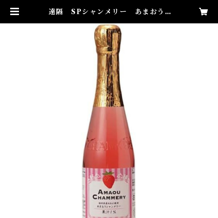
遠隔 SPシャンメリー あまおう |
パイセンカフェ黒孔雀