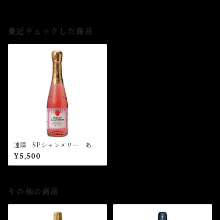
最近チェックした商品
遠隔 SPシャンメリー あま
おう
¥5,500
その他の商品