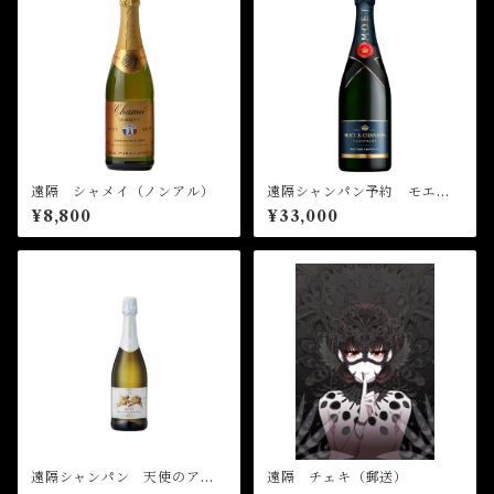
遠隔 シャメイ（ノンアル）
遠隔シャンパン予約 モエ
ネクター
¥8,800
¥33,000
遠隔シャンパン 天使のアス
遠隔 チェキ（郵送）
ティ